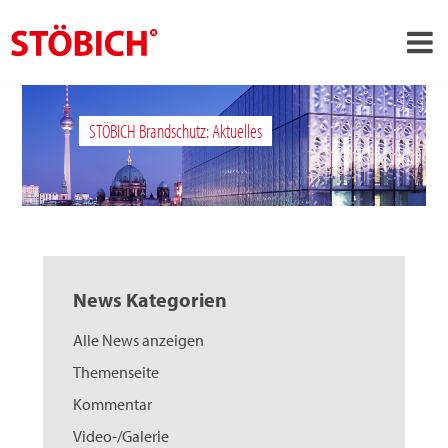
›
DE
STÖBICH Brandschutz: Aktuelles
›
Über uns
›
Lösungen
Referenzen
›
Themenwelten
News Kategorien
News
Alle News anzeigen
Jobs
Themenseite
Kontakt
Kommentar
Video-/Galerie