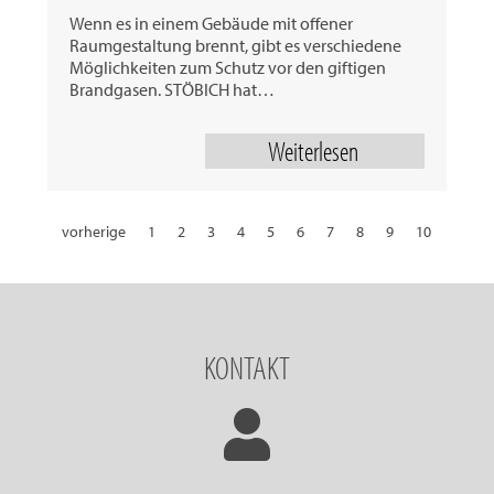
Wenn es in einem Gebäude mit offener
Raumgestaltung brennt, gibt es verschiedene
Möglichkeiten zum Schutz vor den giftigen
Brandgasen. STÖBICH hat…
Weiterlesen
vorherige
1
2
3
4
5
6
7
8
9
10
11
12
13
14
15
16
17
18
19
20
21
22
23
24
25
26
27
28
29
30
31
32
nächste
KONTAKT