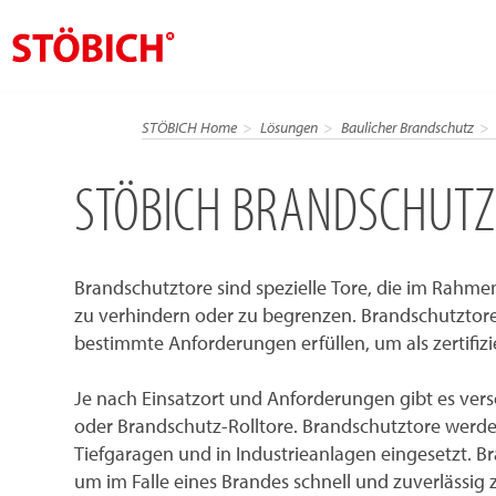
DE
STÖBICH Home
Lösungen
Baulicher Brandschutz
Über uns
STÖBICH BRANDSCHUTZ:
Lösungen
Referenzen
Brandschutztore sind spezielle Tore, die im Rahm
Themenwelten
zu verhindern oder zu begrenzen. Brandschutztore
News
bestimmte Anforderungen erfüllen, um als zertifiz
Jobs
Je nach Einsatzort und Anforderungen gibt es ve
Kontakt
oder Brandschutz-Rolltore. Brandschutztore werde
Tiefgaragen und in Industrieanlagen eingesetzt. 
um im Falle eines Brandes schnell und zuverlässig