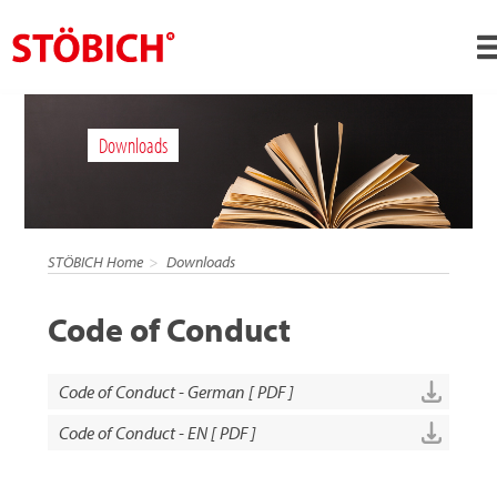
DE
Downloads
Über uns
Lösungen
Referenzen
STÖBICH Home
Downloads
Themenwelten
Code of Conduct
News
Jobs
Code of Conduct - German [ PDF ]
Kontakt
Code of Conduct - EN [ PDF ]