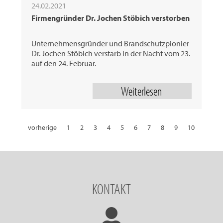
24.02.2021
Firmengründer Dr. Jochen Stöbich verstorben
Unternehmensgründer und Brandschutzpionier
Dr. Jochen Stöbich verstarb in der Nacht vom 23.
auf den 24. Februar.
Weiterlesen
vorherige
1
2
3
4
5
6
7
8
9
10
11
12
13
14
15
16
17
18
19
20
21
22
23
24
25
26
27
28
29
30
31
32
nächste
KONTAKT