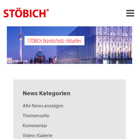
›
DE
STÖBICH Brandschutz: Aktuelles
›
Über uns
›
Lösungen
Referenzen
›
Themenwelten
News Kategorien
News
Alle News anzeigen
Jobs
Themenseite
Kontakt
Kommentar
Video-/Galerie