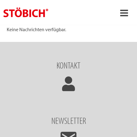
›
Keine Nachrichten verfügbar.
DE
›
Über uns
›
Lösungen
KONTAKT
Referenzen
›
Themenwelten
News
Jobs
Kontakt
NEWSLETTER