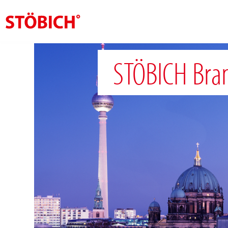
NL
STÖBICH Bran
Over ons
Oplossingen
Referenties
Over Stöbich
Actueel
Contact