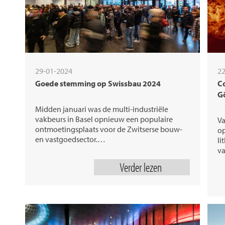
29-01-2024
22
Goede stemming op Swissbau 2024
Co
G
Midden januari was de multi-industriële
vakbeurs in Basel opnieuw een populaire
Va
ontmoetingsplaats voor de Zwitserse bouw-
op
en vastgoedsector.…
li
v
Verder lezen