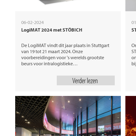
06-02-2024
01
LogiMAT 2024 met STÖBICH
ST
De LogiMAT vindt dit jaar plaats in Stuttgart
On
van 19 tot 21 maart 2024. Onze
ST
voorbereidingen voor 's werelds grootste
on
beurs voor intralogistieke…
bi
Verder lezen