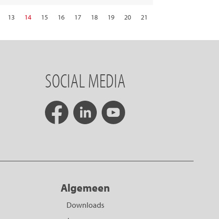
13
14
15
16
17
18
19
20
21
29
30
31
volgende
SOCIAL MEDIA
Algemeen
Downloads