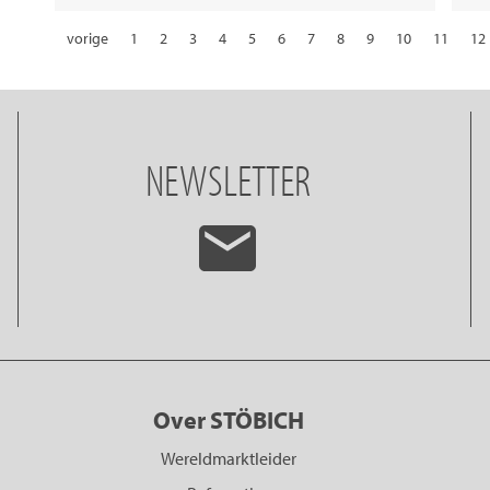
vorige
1
2
3
4
5
6
7
8
9
10
11
12
22
23
24
25
26
27
28
NEWSLETTER
Over STÖBICH
Wereldmarktleider