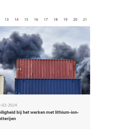
13
14
15
16
17
18
19
20
21
29
30
31
volgende
-02-2024
iligheid bij het werken met lithium-ion-
tterijen