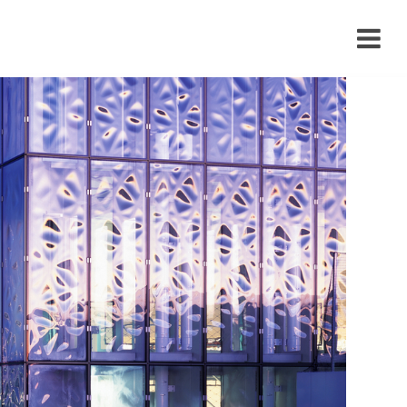
›
›
›
›