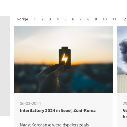
vorige
1
2
3
4
5
6
7
8
9
10
11
12
22
23
24
25
26
27
28
06-03-2024
29
InterBattery 2024 in Seoel, Zuid-Korea
Ve
ba
Naast Koreaanse wereldspelers zoals