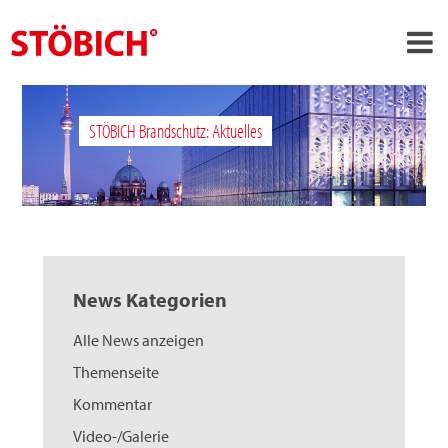
›
DE
STÖBICH Brandschutz: Aktuelles
›
Über uns
›
Lösungen
Referenzen
›
Themenwelten
News Kategorien
News
Alle News anzeigen
Jobs
Themenseite
Kontakt
Kommentar
Video-/Galerie