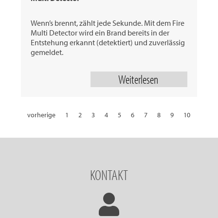
Wenn’s brennt, zählt jede Sekunde. Mit dem Fire
Multi Detector wird ein Brand bereits in der
Entstehung erkannt (detektiert) und zuverlässig
gemeldet.
Weiterlesen
vorherige
1
2
3
4
5
6
7
8
9
10
11
12
13
14
15
16
17
18
19
20
21
22
23
24
25
26
27
28
29
30
31
32
nächste
KONTAKT