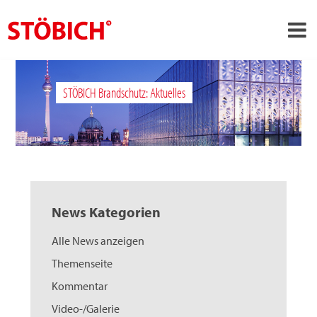
›
DE
STÖBICH Brandschutz: Aktuelles
›
Über uns
›
Lösungen
Referenzen
›
Themenwelten
News Kategorien
News
Alle News anzeigen
Jobs
Themenseite
Kontakt
Kommentar
Video-/Galerie