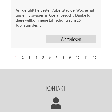
Am gefühlt heißesten Arbeitstag der Woche hat
uns ein Eiswagen in Goslar besucht. Danke für
diese willkommene Erfrischung zum 20.
Jubiläum der…
Weiterlesen
1
2
3
4
5
6
7
8
9
10
11
12
13
14
15
16
17
18
19
20
21
22
23
24
25
26
27
28
29
30
31
32
nächste
KONTAKT