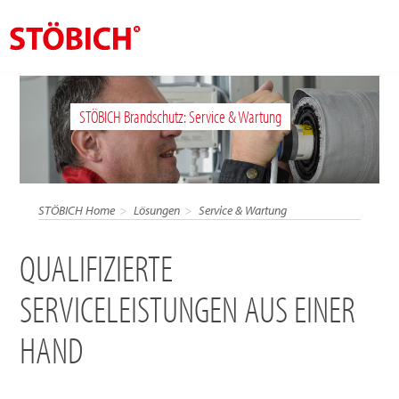
DE
STÖBICH Brandschutz: Service & Wartung
Über uns
Lösungen
Referenzen
STÖBICH Home
Lösungen
Service & Wartung
Themenwelten
QUALIFIZIERTE
News
SERVICELEISTUNGEN AUS EINER
Jobs
HAND
Kontakt