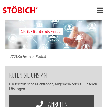
›
DE
STÖBICH Brandschutz: Kontakt
›
Über uns
›
Lösungen
Referenzen
STÖBICH Home
Kontakt
›
Themenwelten
News
RUFEN SIE UNS AN
Jobs
Für telefonische Rückfragen, allgemein oder zu unseren
Lösungen.
Kontakt
ANRUFEN