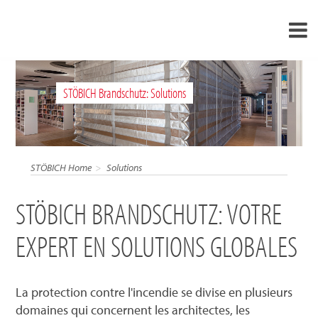
›
FR
STÖBICH Brandschutz: Solutions
›
À propos de nous
›
Solutions
Références
STÖBICH Home
Solutions
›
Mondes thématiques
STÖBICH BRANDSCHUTZ: VOTRE
Actualités
EXPERT EN SOLUTIONS GLOBALES
Contact
La protection contre l'incendie se divise en plusieurs
domaines qui concernent les architectes, les