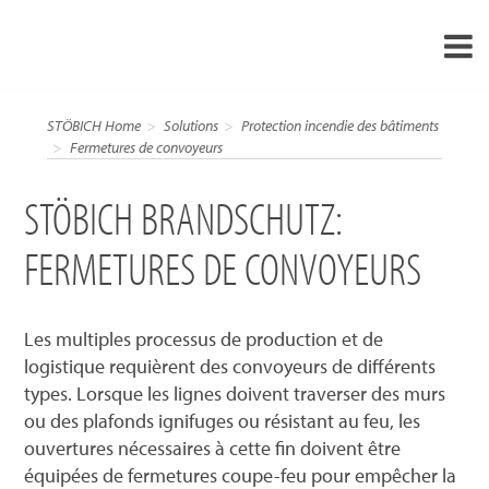
STÖBICH Brandschutz: Fermetures de convoyeurs
›
FR
STÖBICH Home
Solutions
Protection incendie des bâtiments
›
Fermetures de convoyeurs
À propos de nous
›
Solutions
STÖBICH BRANDSCHUTZ:
Références
FERMETURES DE CONVOYEURS
›
Mondes thématiques
Actualités
Les multiples processus de production et de
logistique requièrent des convoyeurs de différents
Contact
types. Lorsque les lignes doivent traverser des murs
ou des plafonds ignifuges ou résistant au feu, les
ouvertures nécessaires à cette fin doivent être
équipées de fermetures coupe-feu pour empêcher la