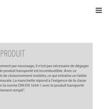
›
›
›
 PRODUIT
›
ement par moussage, il n'est pas nécessaire de dégager
le produit transporté est incombustible. Avec ce
nts de cloisonnement mobiles, ce qui entraîne un faible
urale. La manchette répond à l'exigence de la classe
lon la norme DIN EN 1634-1 avec le produit transporté
alement rempli".