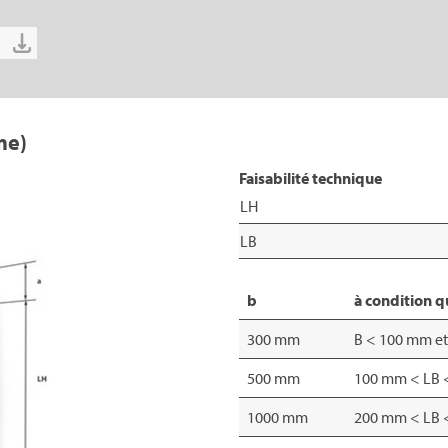
me)
Faisabilité technique
LH
LB
b
à condition q
300 mm
B < 100 mm e
500 mm
100 mm < LB 
1000 mm
200 mm < LB 