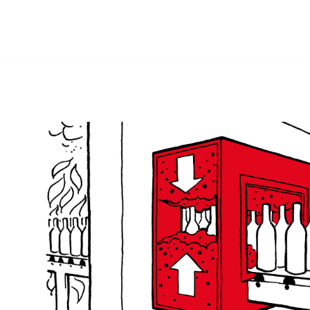
FR
À propos de nous
Solutions
Références
Mondes thématiques
Actualités
Contact