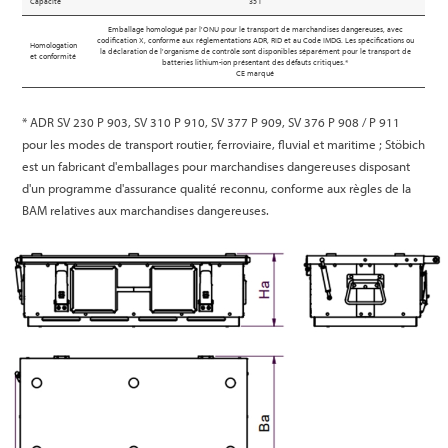
Capacité
35 l
Emballage homologué par l'ONU pour le transport de marchandises dangereuses, avec
codification X, conforme aux réglementations ADR, RID et au Code IMDG. Les spécifications ou
Homologation
la déclaration de l'organisme de contrôle sont disponibles séparément pour le transport de
et conformité
batteries lithium-ion présentant des défauts critiques.*
CE marqué
* ADR SV 230 P 903, SV 310 P 910, SV 377 P 909, SV 376 P 908 / P 911
pour les modes de transport routier, ferroviaire, fluvial et maritime ; Stöbich
est un fabricant d'emballages pour marchandises dangereuses disposant
d'un programme d'assurance qualité reconnu, conforme aux règles de la
BAM relatives aux marchandises dangereuses.