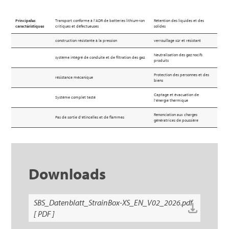
Principales
Transport conforme à l'ADR de batteries lithium-ion
Rétention des liquides et des
caractéristiques
critiques et défectueuses
solides
construction résistante à la pression
verrouillage sûr et résistant
Neutralisation des gaz nocifs
système intégré de conduite et de filtration des gaz
produits
Protection des personnes et des
résistance mécanique
biens
Captage et évacuation de
Système complet testé
l'énergie thermique
Renonciation aux charges
Pas de sortie d'étincelles et de flammes
génératrices de poussière
Downloads
SBS_Datenblatt_StrainBox-XS_EN_V02_2026.pdf
[ PDF ]