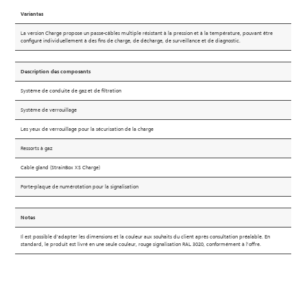
Variantes
La version Charge propose un passe-câbles multiple résistant à la pression et à la température, pouvant être
configuré individuellement à des fins de charge, de décharge, de surveillance et de diagnostic.
Description des composants
Système de conduite de gaz et de filtration
Système de verrouillage
Les yeux de verrouillage pour la sécurisation de la charge
Ressorts à gaz
Cable gland (StrainBox XS Charge)
Porte-plaque de numérotation pour la signalisation
Notes
Il est possible d'adapter les dimensions et la couleur aux souhaits du client après consultation préalable. En
standard, le produit est livré en une seule couleur, rouge signalisation RAL 3020, conformément à l'offre.