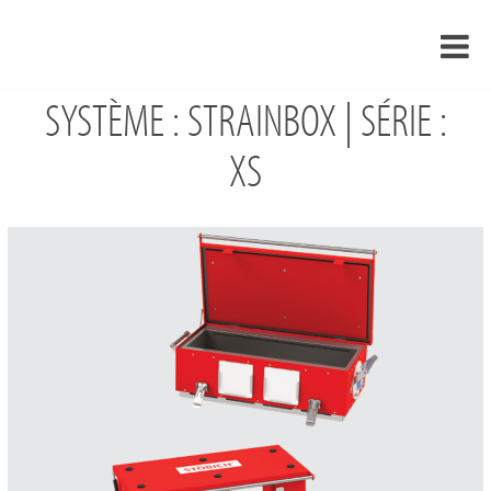
SYSTÈME : STRAINBOX | SÉRIE :
›
FR
›
XS
À propos de nous
›
Solutions
Références
›
Mondes thématiques
Actualités
Contact