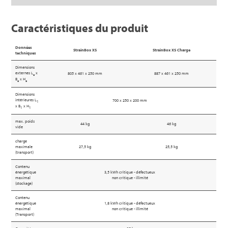
Caractéristiques du produit
Données
StrainBox XS
StrainBox XS Charge
techniques
Dimensions
externes L
x
805 x 461 x 250 mm
887 x 461 x 250 mm
a
B
x H
a
a
Dimensions
intérieures L
700 x 250 x 200 mm
1
x B
x H
1
1
max. poids
44 kg
46 kg
vide
charge
maximale
27,5 kg
25,5 kg
(transport)
Contenu
énergétique
3,5 kWh critique - défectueux
maximal
non critique - illimité
(stockage)
Contenu
énergétique
1,8 kWh critique - défectueux
maximal
non critique - illimité
(Transport)