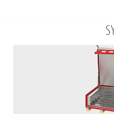
S
FR
À propos de nous
Solutions
Références
Mondes thématiques
Actualités
Contact