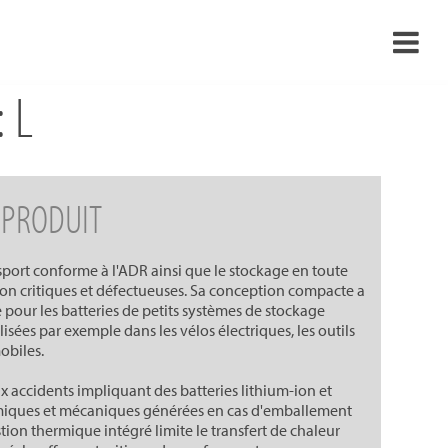
 L
›
›
›
 PRODUIT
›
sport conforme à l'ADR ainsi que le stockage en toute
-ion critiques et défectueuses. Sa conception compacte a
pour les batteries de petits systèmes de stockage
ilisées par exemple dans les vélos électriques, les outils
obiles.
 accidents impliquant des batteries lithium-ion et
rmiques et mécaniques générées en cas d'emballement
ion thermique intégré limite le transfert de chaleur