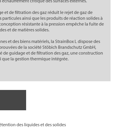
n échauffement critique des surfaces externes.
et de filtration des gaz réduit le rejet de gaz de
s particules ainsi que les produits de réaction solides à
 conception résistante à la pression empêche la fuite de
ides et de matières solides.
nes et des biens matériels, la StrainBox L dispose des
 éprouvées de la société Stöbich Brandschutz GmbH,
 de guidage et de filtration des gaz, une construction
 que la gestion thermique intégrée.
étention des liquides et des solides