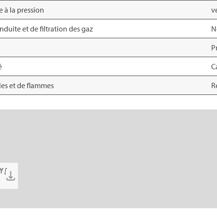
e à la pression
v
duite et de filtration des gaz
N
P
é
C
lles et de flammes
R
f [