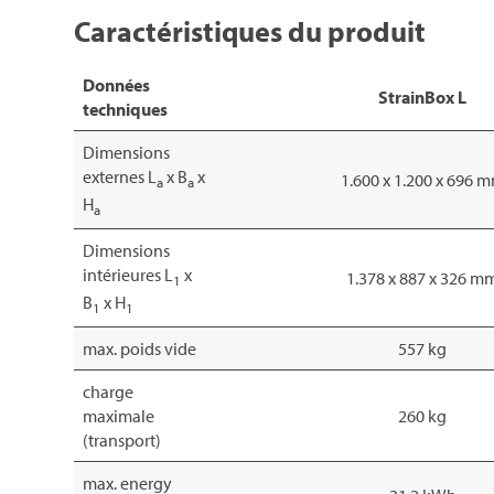
Caractéristiques du produit
Données
StrainBox L
techniques
Dimensions
externes L
x B
x
1.600 x 1.200 x 696 
a
a
H
a
Dimensions
intérieures L
x
1.378 x 887 x 326 m
1
B
x H
1
1
max. poids vide
557 kg
charge
maximale
260 kg
(transport)
max. energy