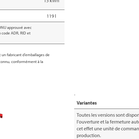
15 kWh
119 l
ONU approuvé avec
u code ADR, RID et
est un fabricant d'emballages de
connu, conformément à la
.
Variantes
Toutes les versions sont disp
l'ouverture et la fermeture au
cet effet une unité de comman
production.