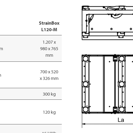
StrainBox
L120-M
1.207 x
mm
980 x 765
mm
700 x 520
m
x 326 mm
300 kg
120 kg