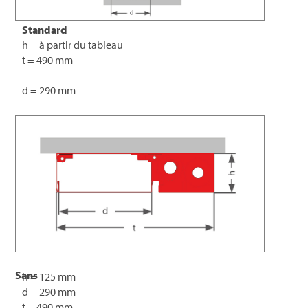
Standard
h = à partir du tableau
t = 490 mm
d = 290 mm
Sans
h = 125 mm
d = 290 mm
t = 490 mm