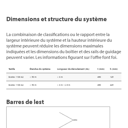
Dimensions et structure du système
La combinaison de classifications ou le rapport entre la
largeur intérieure du système et la hauteur intérieure du
système peuvent réduire les dimensions maximales
indiquées et les dimensions du boîtier et des rails de guidage
peuvent varier. Les informations figurant sur l'offre font foi.
Textile
Étendue du système
Longueur de déroulement (AL)
t (mm)
h (mm)
Ecotex 1100 A2
< 50 m
< 3 m
490
125
Ecotex 1100 A2
< 50 m
> 3 m - ≤ 6 m
490
225
Barres de lest