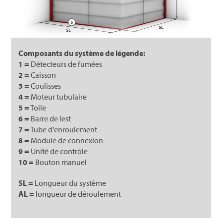
Composants du système de légende:
1 =
Détecteurs de fumées
2 =
Caisson
3 =
Coulisses
4 =
Moteur tubulaire
5 =
Toile
6 =
Barre de lest
7 =
Tube d'enroulement
8 =
Module de connexion
9 =
Unité de contrôle
10 =
Bouton manuel
SL =
Longueur du système
AL =
longueur de déroulement