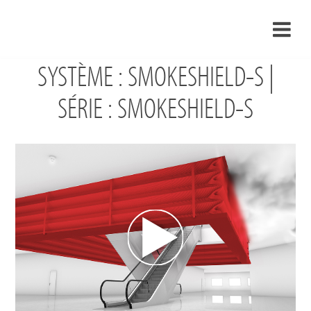
SYSTÈME : SMOKESHIELD-S |
›
FR
›
SÉRIE : SMOKESHIELD-S
À propos de nous
›
Solutions
Références
›
Mondes thématiques
Actualités
Contact