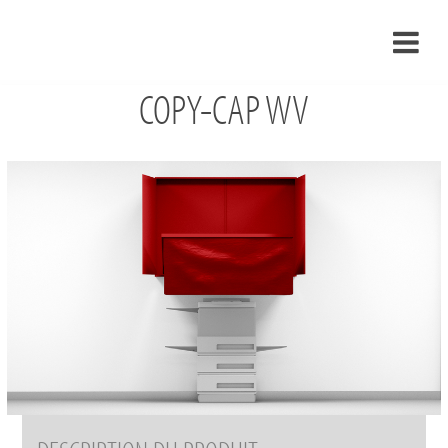
COPY-CAP WV
›
FR
›
À propos de nous
›
Solutions
Références
›
Mondes thématiques
Actualités
Contact