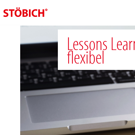
DE
Lessons Lear
Über uns
flexibel
Lösungen
Referenzen
Themenwelten
News
Jobs
Kontakt