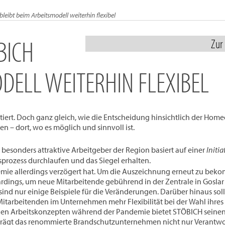
eibt beim Arbeitsmodell weiterhin flexibel
BICH
Zur
DELL WEITERHIN FLEXIBEL
. Doch ganz gleich, wie die Entscheidung hinsichtlich der Homeoffice
n – dort, wo es möglich und sinnvoll ist.
 besonders attraktive Arbeitgeber der Region basiert auf einer
Initia
gsprozess durchlaufen und das Siegel erhalten.
andemie allerdings verzögert hat. Um die Auszeichnung erneut zu be
ings, um neue Mitarbeitende gebührend in der Zentrale in Goslar
nd nur einige Beispiele für die Veränderungen. Darüber hinaus sol
itarbeitenden im Unternehmen mehr Flexibilität bei der Wahl ihres A
en Arbeitskonzepten während der Pandemie bietet STÖBICH seinen B
 trägt das renommierte Brandschutzunternehmen nicht nur Verantwor