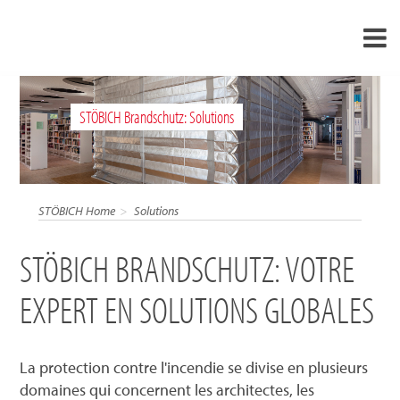
›
FR
STÖBICH Brandschutz: Solutions
›
À propos de nous
›
Solutions
Références
STÖBICH Home
Solutions
›
Mondes thématiques
STÖBICH BRANDSCHUTZ: VOTRE
Actualités
EXPERT EN SOLUTIONS GLOBALES
Contact
La protection contre l'incendie se divise en plusieurs
domaines qui concernent les architectes, les