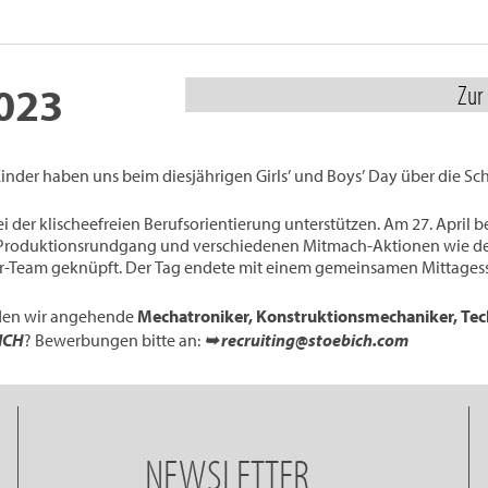
2023
Zur
nder haben uns beim diesjährigen Girls’ und Boys’ Day über die Schu
er klischeefreien Berufsorientierung unterstützen. Am 27. April bek
m Produktionsrundgang und verschiedenen Mitmach-Aktionen wie
r-Team geknüpft. Der Tag endete mit einem gemeinsamen Mittages
lden wir angehende
Mechatroniker, Konstruktionsmechaniker, Tec
ICH
? Bewerbungen bitte an:
➥ recruiting@stoebich.com
NEWSLETTER