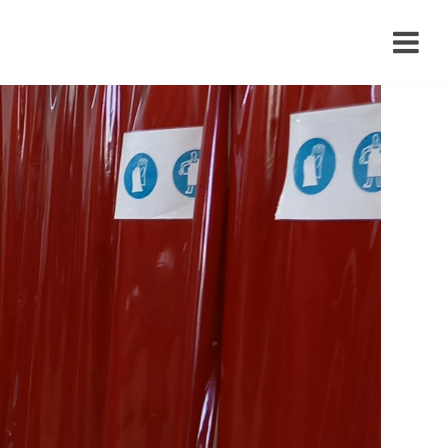
›
›
›
›