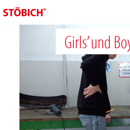
DE
Girls’ und Bo
Über uns
Lösungen
Referenzen
Themenwelten
News
Jobs
Kontakt