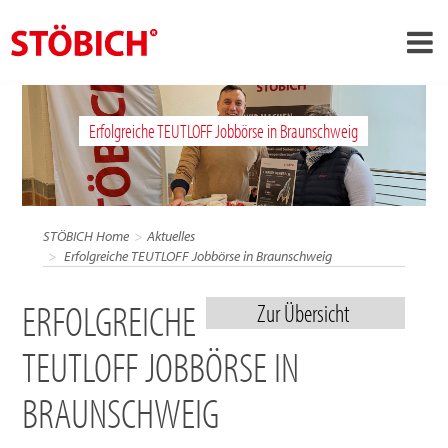
›
DE
Erfolgreiche TEUTLOFF Jobbörse in Braunschweig
›
Über uns
›
Lösungen
Referenzen
STÖBICH Home
Aktuelles
›
Erfolgreiche TEUTLOFF Jobbörse in Braunschweig
Themenwelten
News
ERFOLGREICHE
Zur Übersicht
Jobs
TEUTLOFF JOBBÖRSE IN
Kontakt
BRAUNSCHWEIG