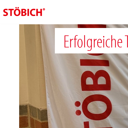
CS
Erfolgreiche
O nás
Rešení
Pověření
Tematické světy
Zprávy
Kontakt