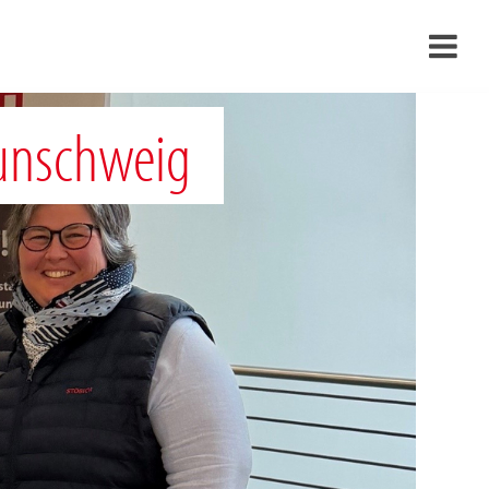
›
aunschweig
›
›
›