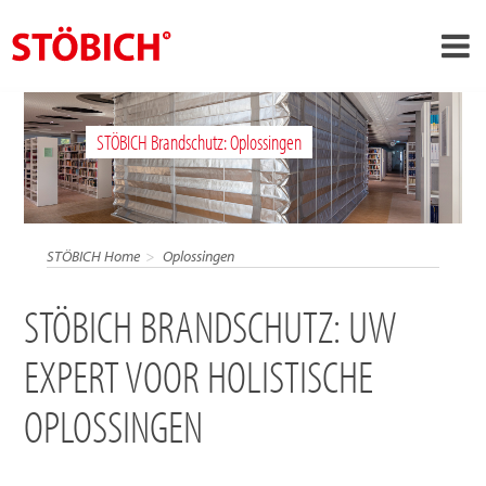
›
NL
STÖBICH Brandschutz: Oplossingen
›
Over ons
›
Oplossingen
Referenties
STÖBICH Home
Oplossingen
›
Over Stöbich
STÖBICH BRANDSCHUTZ: UW
Actueel
EXPERT VOOR HOLISTISCHE
Contact
OPLOSSINGEN