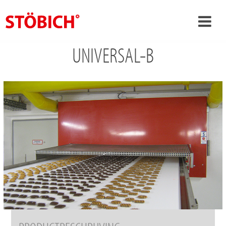
UNIVERSAL-B
›
NL
›
Over ons
›
Oplossingen
Referenties
›
Over Stöbich
Actueel
Contact