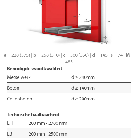
a
= 220 (375) |
b
= 258 (310) |
c
= 300 (350) |
d
= 145 |
s
= 74 |
M
=
485
Benodigde wandkwaliteit
Metselwerk
d ≥ 240mm
Beton
d ≥ 140mm
Cellenbeton
d ≥ 200mm
Technische haalbaarheid
LH
200 mm - 2700 mm
LB
200 mm - 2500 mm