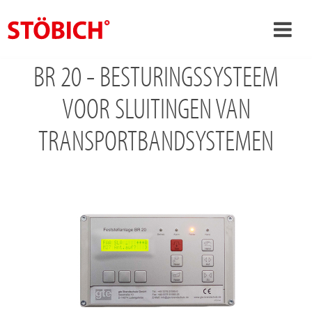
BR 20 - BESTURINGSSYSTEEM
›
NL
›
VOOR SLUITINGEN VAN
Over ons
›
Oplossingen
TRANSPORTBANDSYSTEMEN
Referenties
›
Over Stöbich
Actueel
Contact