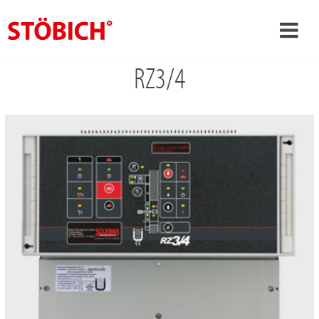
RZ3/4
›
NL
›
Over ons
›
Oplossingen
Referenties
›
Over Stöbich
Actueel
Contact