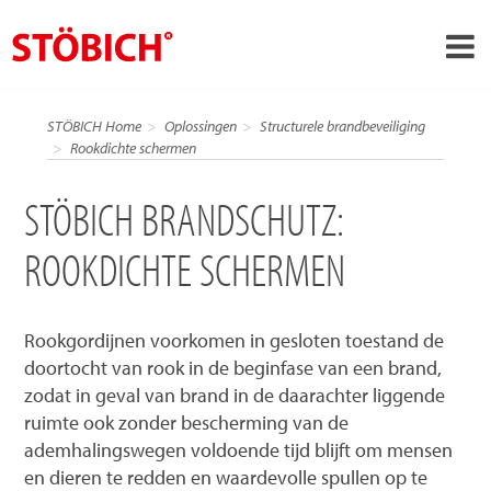
STÖBICH Brandschutz: Rookdichte schermen
›
NL
STÖBICH Home
Oplossingen
Structurele brandbeveiliging
›
Rookdichte schermen
Over ons
›
Oplossingen
STÖBICH BRANDSCHUTZ:
Referenties
ROOKDICHTE SCHERMEN
›
Over Stöbich
Actueel
Rookgordijnen voorkomen in gesloten toestand de
doortocht van rook in de beginfase van een brand,
Contact
zodat in geval van brand in de daarachter liggende
ruimte ook zonder bescherming van de
ademhalingswegen voldoende tijd blijft om mensen
en dieren te redden en waardevolle spullen op te