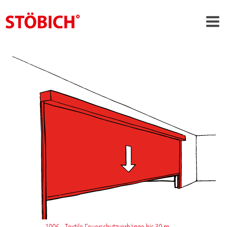
›
DE
›
Über uns
›
Lösungen
Referenzen
›
Themenwelten
News
Jobs
Kontakt
1996 - Textile Feuerschutzvorhänge bis 30 m