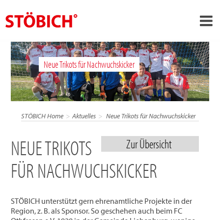
›
DE
Neue Trikots für Nachwuchskicker
›
Über uns
›
Lösungen
Referenzen
STÖBICH Home
Aktuelles
Neue Trikots für Nachwuchskicker
›
Themenwelten
NEUE TRIKOTS
Zur Übersicht
News
FÜR NACHWUCHSKICKER
Jobs
Kontakt
STÖBICH unterstützt gern ehrenamtliche Projekte in der
Region, z. B. als Sponsor. So geschehen auch beim FC