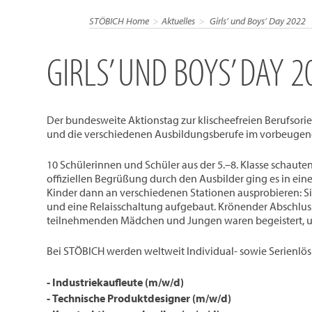
STÖBICH Home
Aktuelles
Girls’ und Boys’ Day 2022
GIRLS’ UND BOYS’ DAY 2
Der bundesweite Aktionstag zur klischeefreien Berufsori
und die verschiedenen Ausbildungsberufe im vorbeugen
10 Schülerinnen und Schüler aus der 5.–8. Klasse schaut
offiziellen Begrüßung durch den Ausbilder ging es in ei
Kinder dann an verschiedenen Stationen ausprobieren: S
und eine Relaisschaltung aufgebaut. Krönender Abschlu
teilnehmenden Mädchen und Jungen waren begeistert, un
Bei STÖBICH werden weltweit Individual- sowie Serienlösu
- Industriekaufleute (m/w/d)
- Technische Produktdesigner (m/w/d)