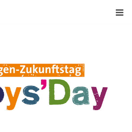
›
›
›
›