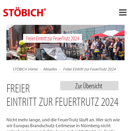
›
DE
Freier Eintritt zur FeuerTrutz 2024
›
Über uns
›
Lösungen
Referenzen
STÖBICH Home
Aktuelles
Freier Eintritt zur FeuerTrutz 2024
›
Themenwelten
FREIER
Zur Übersicht
News
EINTRITT ZUR FEUERTRUTZ 2024
Jobs
Kontakt
Nicht mehr lange, und die FeuerTrutz läuft an. Wer sich wie
wir Europas Brandschutz-Leitmesse in Nürnberg nicht