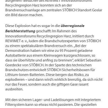
aufgehen? Besucher des REWIMET Innovationsforums
Recyclingregion Harz konnten sich an der
Brandversuchsanlage am zentralen STÖBICH Standort Goslar
ein Bild davon machen.
Diese Explosion hat es sogar in die
überregionale
Berichterstattung
geschafft: Im Rahmen des
Innovationsforums Recyclingregion Harz, initiiert durch
REWIMET e. v., luden die Brandschutzexperten von STÖBICH
zu einem spektakulären Brandversuch ein. „Bei der
Demonstration haben wir eine zu 95 Prozent geladene
Autobatterie aus einem Kleinwagen kurzgeschlossen, so
dass sie überhitzte und anfing zu brennen“, erklärt Sebastian
Goedecke von STÖBICH. In der Sparte des technischen
Brandschutzes entwickelt STÖBICH Sicherheitsboxen für
Lithium-Ionen-Batterien. Diese bergen das Risiko, zu
explodieren – und dann wird’s wirklich brenzlig, da sich nicht
nur das Feuer, sondern auch die giftigen Gase rasant
ausbreiten.
Mit den sicheren Lager- und Ladelösungen mit integriertem
Filtersystem kann so etwas nicht passieren. Die speziellen