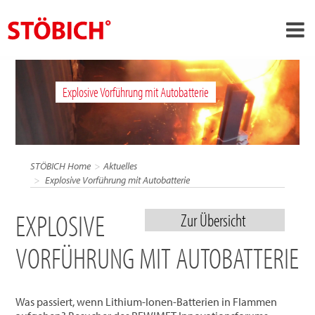
›
DE
Explosive Vorführung mit Autobatterie
›
Über uns
›
Lösungen
Referenzen
STÖBICH Home
Aktuelles
›
Explosive Vorführung mit Autobatterie
Themenwelten
News
EXPLOSIVE
Zur Übersicht
Jobs
VORFÜHRUNG MIT AUTOBATTERIE
Kontakt
Was passiert, wenn Lithium-Ionen-Batterien in Flammen