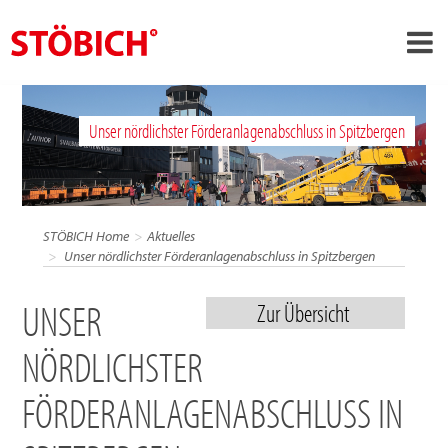
›
DE
Unser nördlichster Förderanlagenabschluss in Spitzbergen
›
Über uns
›
Lösungen
Referenzen
STÖBICH Home
Aktuelles
›
Unser nördlichster Förderanlagenabschluss in Spitzbergen
Themenwelten
News
UNSER
Zur Übersicht
Jobs
NÖRDLICHSTER
Kontakt
FÖRDERANLAGENABSCHLUSS IN