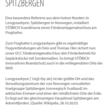
SPITZBERGEN
Eine besondere Referenz aus dem hohen Norden: In
Longyearbyen, Spitzbergen in Norwegen, installiert
STÖBICH Scandinavia einen Förderanlagenabschluss am
Flughafen.
Zum Flughafen Longyearbyen gibt es regelmäßige
Flugverbindungen ab Oslo und Tromsø. Hier sichert nun
unser
GCC Förderanlagenabschluss
den Förderbetrieb für
Gepäckstücke mit Sondermaßen. So bringt STÖBICH
innovativen Brandschutz auch in die entlegendsten Orte der
Welt.
Longyearbyen ​[⁠ˈlɔŋjiːrbyːən⁠]​ ist der größte Ort und das
Verwaltungszentrum der von Norwegen verwalteten
Inselgruppe Spitzbergen (norwegisch Svalbard) im
arktischen Eismeer und einer der nördlichsten Orte der Erde.
Es liegt auf der gleichnamigen Hauptinsel Spitzbergen am
Adventfjorden. (Quelle: Wikipdia, 28.10.2025)