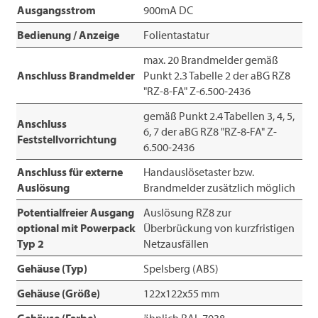
Ausgangsstrom
900mA DC
Bedienung / Anzeige
Folientastatur
max. 20 Brandmelder gemäß
Anschluss Brandmelder
Punkt 2.3 Tabelle 2 der aBG RZ8
"RZ-8-FA" Z-6.500-2436
gemäß Punkt 2.4 Tabellen 3, 4, 5,
Anschluss
6, 7 der aBG RZ8 "RZ-8-FA" Z-
Feststellvorrichtung
6.500-2436
Anschluss für externe
Handauslösetaster bzw.
Auslösung
Brandmelder zusätzlich möglich
Potentialfreier Ausgang
Auslösung RZ8 zur
optional mit Powerpack
Überbrückung von kurzfristigen
Typ 2
Netzausfällen
Gehäuse (Typ)
Spelsberg (ABS)
Gehäuse (Größe)
122x122x55 mm