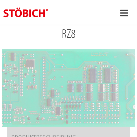
RZ8
›
DE
›
Über uns
›
Lösungen
Referenzen
›
Themenwelten
News
Jobs
Kontakt