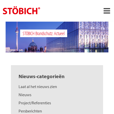
›
NL
STÖBICH Brandschutz: Actueel
›
Over ons
›
Oplossingen
Referenties
›
Over Stöbich
Nieuws-categorieën
Actueel
Laat al het nieuws zien
Contact
Nieuws
Project/Referenties
Persberichten