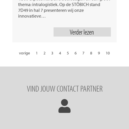
thema: intralogistiek. Op de STÖBICH stand
7D49 in hal 7 presenteren wij onze
innovatieve…
Verder lezen
vorige
1
2
3
4
5
6
7
8
9
10
11
12
13
14
15
16
17
18
19
20
21
22
23
24
25
26
27
28
29
30
31
volgende
VIND JOUW CONTACT PARTNER