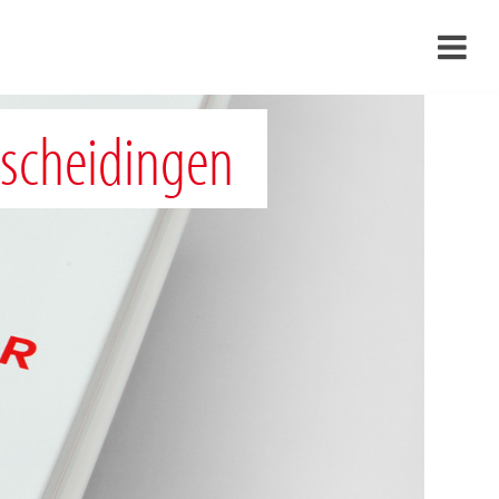
›
rscheidingen
›
›
›