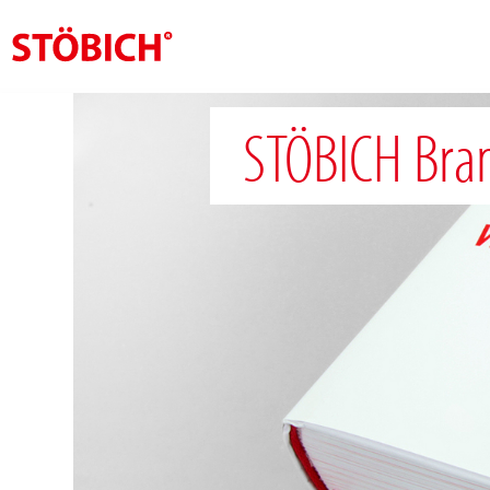
NL
STÖBICH Bran
Over ons
Oplossingen
Referenties
Over Stöbich
Actueel
Contact