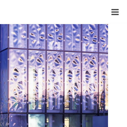
›
›
›
›