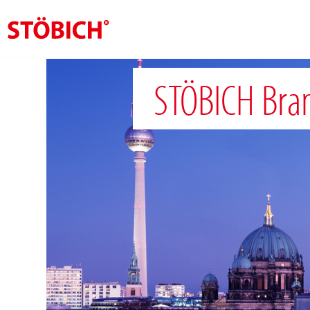
NL
STÖBICH Bran
Over ons
Oplossingen
Referenties
Over Stöbich
Actueel
Contact