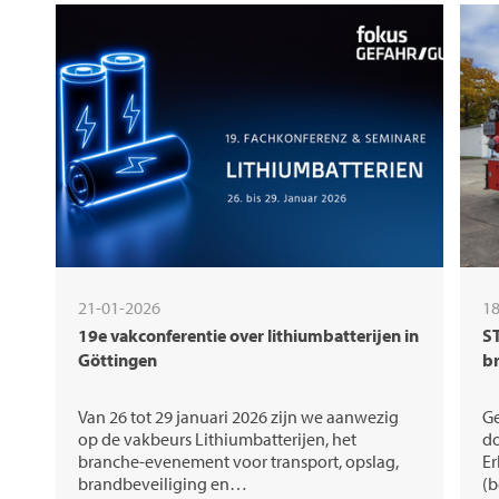
21-01-2026
18
19e vakconferentie over lithiumbatterijen in
S
Göttingen
b
Van 26 tot 29 januari 2026 zijn we aanwezig
Ge
op de vakbeurs Lithiumbatterijen, het
do
branche-evenement voor transport, opslag,
Er
brandbeveiliging en…
(