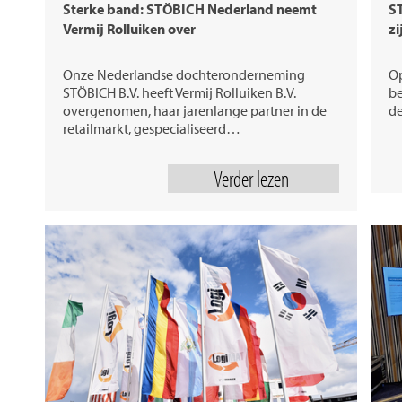
Sterke band: STÖBICH Nederland neemt
ST
Vermij Rolluiken over
zi
Onze Nederlandse dochteronderneming
Op
STÖBICH B.V. heeft Vermij Rolluiken B.V.
be
overgenomen, haar jarenlange partner in de
de
retailmarkt, gespecialiseerd…
Verder lezen