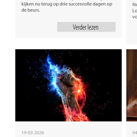
kijken nu terug op drie succesvolle dagen op
No
de beurs.
Lo
vo
Verder lezen
19-03-2026
04