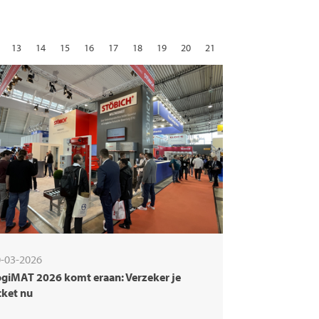
13
14
15
16
17
18
19
20
21
29
30
31
volgende
-03-2026
giMAT 2026 komt eraan: Verzeker je
cket nu