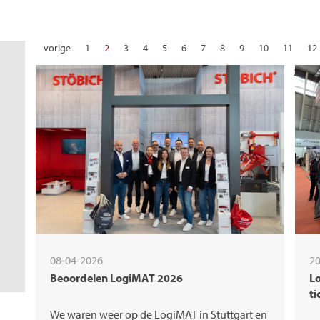
vorige
1
2
3
4
5
6
7
8
9
10
11
12
22
23
24
25
26
27
28
08-04-2026
20
Beoordelen LogiMAT 2026
Lo
ti
We waren weer op de LogiMAT in Stuttgart en