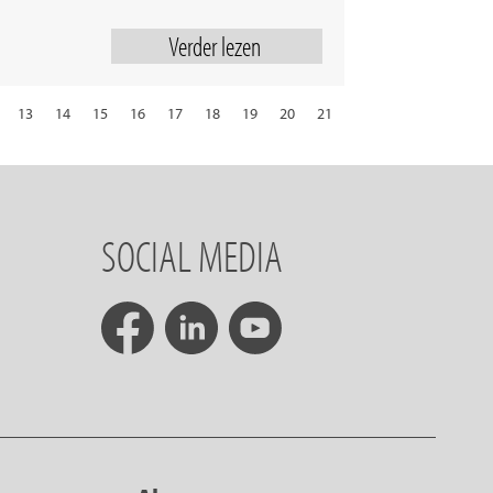
Verder lezen
13
14
15
16
17
18
19
20
21
29
30
31
volgende
SOCIAL MEDIA