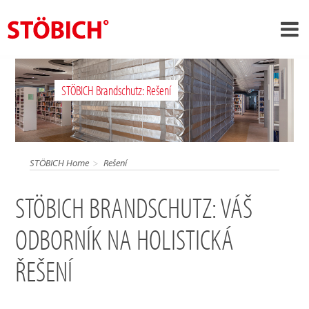
›
CS
STÖBICH Brandschutz: Rešení
›
O nás
›
Rešení
Pověření
STÖBICH Home
Rešení
›
Tematické světy
STÖBICH BRANDSCHUTZ: VÁŠ
Zprávy
ODBORNÍK NA HOLISTICKÁ
Kontakt
ŘEŠENÍ