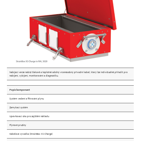
Varianty
Nabíjecí verze nabízí tlakově a teplotně odolný vícenásobný přívodní kabel, který lze individuálně přiřadit pro
nabíjení, vybíjení, monitorování a diagnostiku.
Popis komponent
Systém vedení a filtrování plynu
Zamykací systém
Upevňovací oka pro zajištění nákladu
Plynové pružiny
Kabelová vývodka (StrainBox XS Charge)