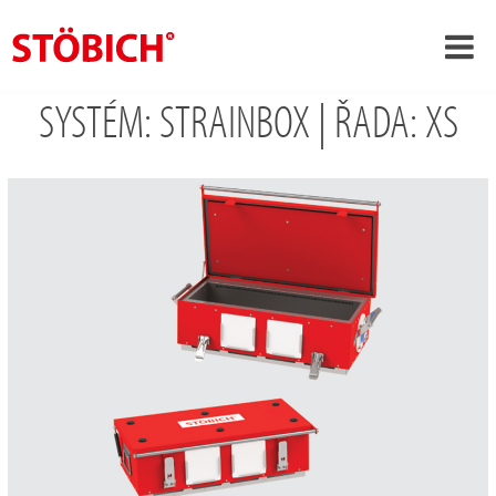
SYSTÉM: STRAINBOX | ŘADA: XS
›
CS
›
O nás
›
Rešení
Pověření
›
Tematické světy
Zprávy
Kontakt