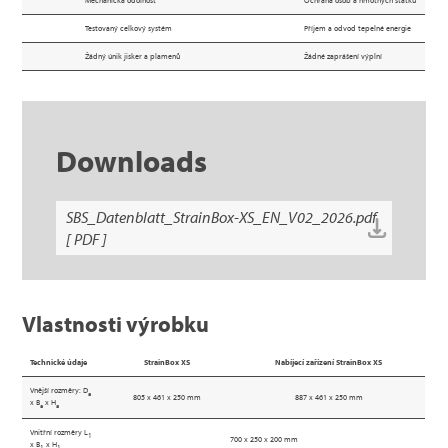
Mechanická odolnost
Ochrana osob a hmotných statků
Testovaný celkový systém
Příjem a odvod tepelné energie
Žádný únik jisker a plamenů
Žádné zaprášení výplní
Downloads
SBS_Datenblatt_StrainBox-XS_EN_V02_2026.pdf
[ PDF ]
Vlastnosti výrobku
Technické údaje
StrainBox XS
Nabíjecí zařízení StrainBox XS
Vnější rozměry: D
a
805 x 461 x 250 mm
887 x 461 x 250 mm
x B
x H
a
a
Vnitřní rozměry L
1
700 x 250 x 200 mm
x B
x H
1
1