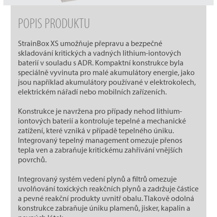
POPIS PRODUKTU
StrainBox XS umožňuje přepravu a bezpečné
skladování kritických a vadných lithium-iontových
baterií v souladu s ADR. Kompaktní konstrukce byla
speciálně vyvinuta pro malé akumulátory energie, jako
jsou například akumulátory používané v elektrokolech,
elektrickém nářadí nebo mobilních zařízeních.
Konstrukce je navržena pro případy nehod lithium-
iontových baterií a kontroluje tepelné a mechanické
zatížení, které vzniká v případě tepelného úniku.
Integrovaný tepelný management omezuje přenos
tepla ven a zabraňuje kritickému zahřívání vnějších
povrchů.
Integrovaný systém vedení plynů a filtrů omezuje
uvolňování toxických reakčních plynů a zadržuje částice
a pevné reakční produkty uvnitř obalu. Tlakově odolná
konstrukce zabraňuje úniku plamenů, jisker, kapalin a