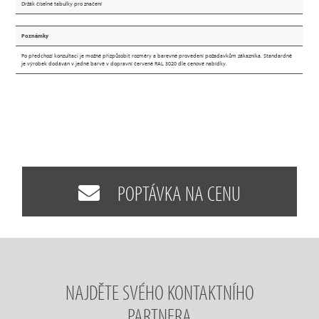
Držák číselné tabulky pro značení
Poznámky
Po předchozí konzultaci je možné přizpůsobit rozměry a barevné provedení požadavkům zákazníka. Standardně
je výrobek dodáván v jedné barvě v dopravní červené RAL 3020 dle cenové nabídky.
POPTÁVKA NA CENU
NAJDĚTE SVÉHO KONTAKTNÍHO
PARTNERA