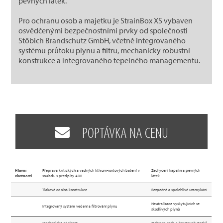
pevných látek.
Pro ochranu osob a majetku je StrainBox XS vybaven
osvědčenými bezpečnostními prvky od společnosti
Stöbich Brandschutz GmbH, včetně integrovaného
systému průtoku plynu a filtru, mechanicky robustní
konstrukce a integrovaného tepelného managementu.
POPTÁVKA NA CENU
Hlavní
Přeprava kritických a vadných lithium-iontových baterií v
Zachycení kapalin a pevných
vlastnosti
souladu s předpisy ADR
látek
Tlakově odolná konstrukce
Bezpečné a spolehlivé uzamykání
Neutralizace vyskytujících se
Integrovaný systém vedení a filtrování plynu
škodlivých plynů