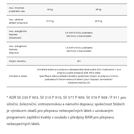
max. hmotnost
44 kg
46 kg
prázdného vozu
max. užitečné
27,5 kg
25,5 kg
zatížení (přeprava)
max. energetická
3,5 kWh kriticky poškozený
hodnota
nekriticky a bez omezení
(Skladování)
max. energetická
1,8 kWh kriticky poškozený
hodnota
nekriticky a bez omezení
(Doprava)
Objem rámečku
35 l
Schválené balení pro přepravu nebezpečného zboží podle OSN s kódováním X pro
přepravu podle předpisů ADR, RID a IMDG.
Schválení a shoda
Specifikace nebo prohlášení zkušební společnosti týkající se přepravy kriticky
poškozených lithium-iontových baterií jsou k dispozici samostatně.*
Označeno značkou CE
* ADR SV 230 P 903, SV 310 P 910, SV 377 P 909, SV 376 P 908 / P 911 pro
silniční, železniční, vnitrozemskou a námořní dopravu; společnost Stöbich
je výrobcem obalů pro přepravu nebezpečných látek s uznávaným
programem zajištění kvality v souladu s předpisy BAM pro přepravu
nebezpečných látek.