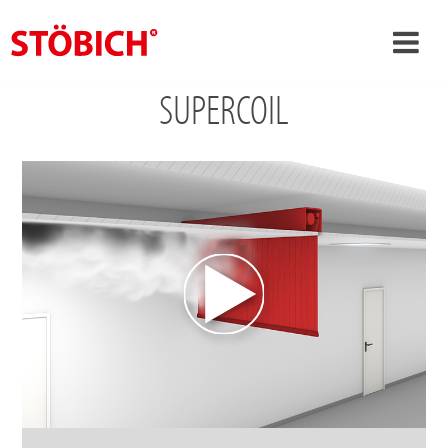
SUPERCOIL
›
CS
›
O nás
›
Rešení
Pověření
›
Tematické světy
Zprávy
Kontakt