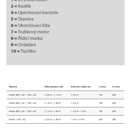
2 =
Kastlík
4 =
Upevňovací konzole
5 =
Tkanina
6 =
Ukončovací lišta
7 =
Trubkový motor
8 =
Řídící modul
9 =
Ovládání
10 =
Tlačítko
Tkanina
Šířka systému (SB)
Rolovací výška (AL)
t (mm)
h (mm)
Protex 600.1 A2 / 1100.1 A2
≥ 0,8 m - ≤ 1,6 m
≤ 3,5 m
190
250
Protex 600.1 A2 / 1100.1 A2
≥ 1,6 m - ≤ 50 m
≤ 3,5 m
190
200
Protex 600.1 A2 / 1100.1 A2
≥ 1,2 m - ≤ 50 m
> 3,5 m - ≤ 6 m
190
250
Protex 1100.1 A2
≥ 2,0 m - ≤ 50 m
> 6 m - ≤ 9 m
235
290