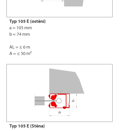
Typ 105 E (ostění)
a = 105 mm
b = 74 mm
AL = ≤ 6 m
A = ≤ 50 m²
Typ 105 E (Stěna)