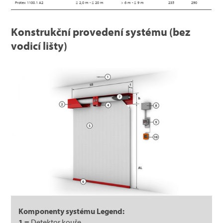
Protex 1100.1 A2
≥ 2,0 m - ≤ 20 m
> 6 m - ≤ 9 m
235
290
Konstrukční provedení systému (bez
vodicí lišty)
Komponenty systému Legend:
1 =
Detektor kouře