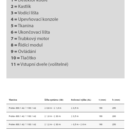
2 =
Kastlík
3 =
Vodící lišta
4 =
Upevňovací konzole
5 =
Tkanina
6 =
Ukončovací lišta
7 =
Trubkový motor
8 =
Řídící modul
9 =
Ovládání
10 =
Tlačítko
11 =
Vstupní dveře (volitelné)
Tkanina
Šířka systému (SB)
Rolovací výška (AL)
t (mm)
h (mm)
Protex 600.1 A2 / 1100.1 A2
≥ 0,8 m - ≤ 1,6 m
≤ 3,5 m
190
250
Protex 600.1 A2 / 1100.1 A2
≥ 1,6 m - ≤ 30 m
≤ 3,5 m
190
200
Protex 600.1 A2 / 1100.1 A2
≥ 1,2 m - ≤ 30 m
> 3,5 m - ≤ 6 m
190
250