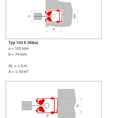
Typ 105 E (Nika)
a = 105 mm
b = 74 mm
AL = ≤ 6 m
A = ≤ 50 m²