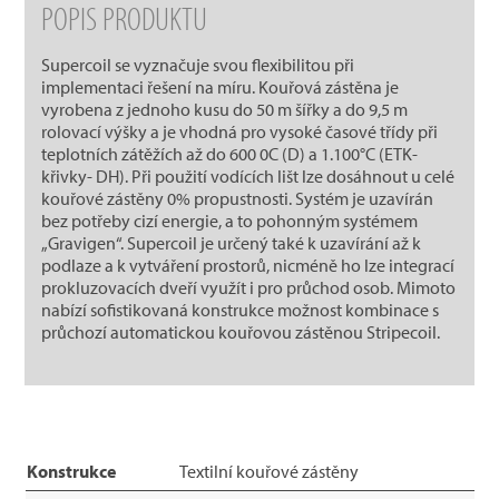
POPIS PRODUKTU
Supercoil se vyznačuje svou flexibilitou při
implementaci řešení na míru. Kouřová zástěna je
vyrobena z jednoho kusu do 50 m šířky a do 9,5 m
rolovací výšky a je vhodná pro vysoké časové třídy při
teplotních zátěžích až do 600 0C (D) a 1.100°C (ETK-
křivky- DH). Při použití vodících lišt lze dosáhnout u celé
kouřové zástěny 0% propustnosti. Systém je uzavírán
bez potřeby cizí energie, a to pohonným systémem
„Gravigen“. Supercoil je určený také k uzavírání až k
podlaze a k vytváření prostorů, nicméně ho lze integrací
prokluzovacích dveří využít i pro průchod osob. Mimoto
nabízí sofistikovaná konstrukce možnost kombinace s
průchozí automatickou kouřovou zástěnou Stripecoil.
Konstrukce
Textilní kouřové zástěny