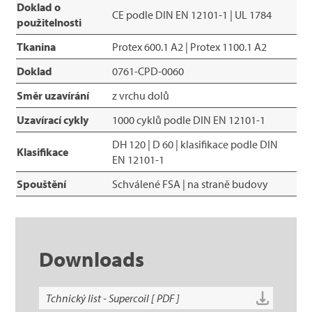
Doklad o
CE podle DIN EN 12101-1 | UL 1784
použitelnosti
Tkanina
Protex 600.1 A2 | Protex 1100.1 A2
Doklad
0761-CPD-0060
Směr uzavírání
z vrchu dolů
Uzavírací cykly
1000 cyklů podle DIN EN 12101-1
DH 120 | D 60 | klasifikace podle DIN
Klasifikace
EN 12101-1
Spouštění
Schválené FSA | na straně budovy
Downloads
Tchnický list - Supercoil [ PDF ]