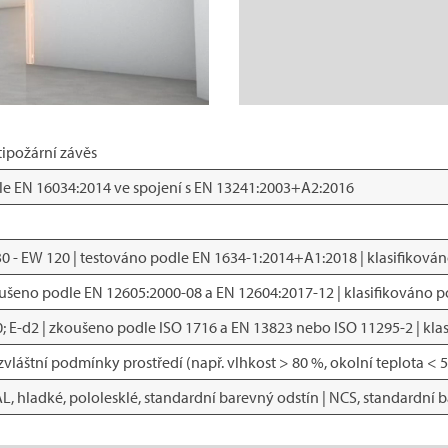
ipožární závěs
e EN 16034:2014 ve spojení s EN 13241:2003+A2:2016
 30 - EW 120 | testováno podle EN 1634-1:2014+A1:2018 | klasifikov
zkoušeno podle EN 12605:2000-08 a EN 12604:2017-12 | klasifikováno 
d0; E-d2 | zkoušeno podle ISO 1716 a EN 13823 nebo ISO 11295-2 | kl
vláštní podmínky prostředí (např. vlhkost > 80 %, okolní teplota < 5 °
, hladké, pololesklé, standardní barevný odstín | NCS, standardní 