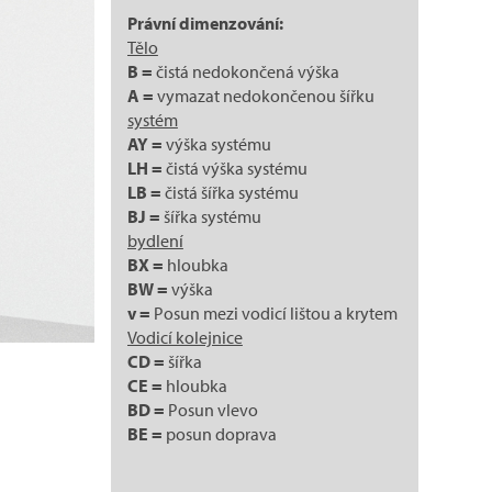
Právní dimenzování:
Tělo
B =
čistá nedokončená výška
A =
vymazat nedokončenou šířku
systém
AY =
výška systému
LH =
čistá výška systému
LB =
čistá šířka systému
BJ =
šířka systému
bydlení
BX =
hloubka
BW =
výška
v =
Posun mezi vodicí lištou a krytem
Vodicí kolejnice
CD =
šířka
CE =
hloubka
BD =
Posun vlevo
BE =
posun doprava