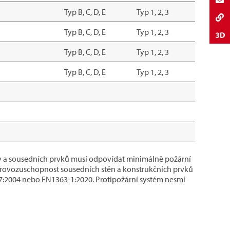
Typ B, C, D, E
Typ 1, 2, 3
Typ B, C, D, E
Typ 1, 2, 3
Typ B, C, D, E
Typ 1, 2, 3
Typ B, C, D, E
Typ 1, 2, 3
ny a sousedních prvků musí odpovídat minimálně požární
provozuschopnost sousedních stěn a konstrukčních prvků
7:2004 nebo EN1363-1:2020. Protipožární systém nesmí