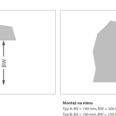
Montáž na stěnu
Typ A: BX = 190 mm, BW = 200
Typ B: BX = 190 mm, BW = 250