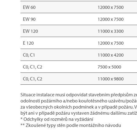
EW 60
12000 x 7500
EW 90
12000 x 7500
EW 120
11000 x 3300
E 120
12000 x 7500
C0, C1
11000 x 4200
C0, C1, C2
7500 x 5000
C0, C1, C2
11000 x 9800
Situace instalace musí odpovídat stavebním předpisům z
odolnosti požárního a/nebo kouřotěsného uzávěru/požárn
za všeobecných okolních podmínek a v případě požáru. V
být ani v případě požáru vystaven žádnému dalšímu zatíž
* Odchylky od rozměrů na vyžádání
** Zkoušené typy stěn podle montážního návodu