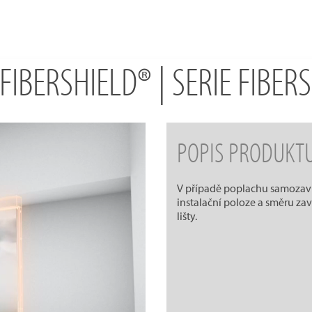
FIBERSHIELD® | SERIE FIBER
POPIS PRODUKT
V případě poplachu samozavíra
instalační poloze a směru zav
lišty.