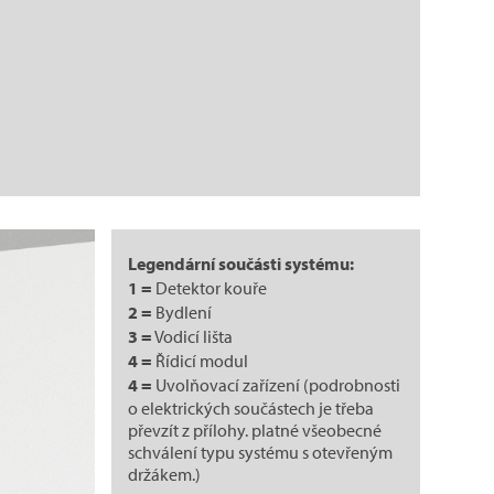
Legendární součásti systému:
1 =
Detektor kouře
2 =
Bydlení
3 =
Vodicí lišta
4 =
Řídicí modul
4 =
Uvolňovací zařízení (podrobnosti
o elektrických součástech je třeba
převzít z přílohy. platné všeobecné
schválení typu systému s otevřeným
držákem.)