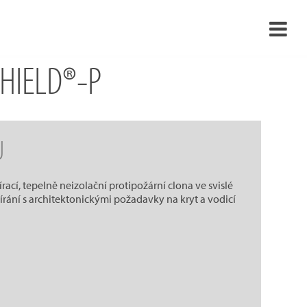
SHIELD®-P
›
›
›
U
›
cí, tepelně neizolační protipožární clona ve svislé
írání s architektonickými požadavky na kryt a vodicí