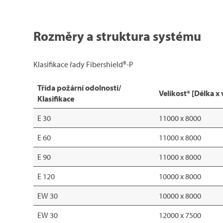
Rozměry a struktura systému
Klasifikace řady Fibershield®-P
Třída požární odolnosti/
Velikost* [Délka x
Klasifikace
E 30
11000 x 8000
E 60
11000 x 8000
E 90
11000 x 8000
E 120
10000 x 8000
EW 30
10000 x 8000
EW 30
12000 x 7500