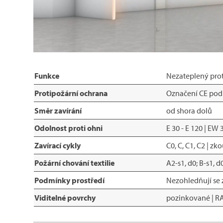
Funkce
Nezateplený prot
Protipožární ochrana
Označení CE podl
Směr zavírání
od shora dolů
Odolnost proti ohni
E 30 - E 120 | EW
Zavírací cykly
C0, C, C1, C2 | 
Požární chování textilie
A2-s1, d0; B-s1, 
Podmínky prostředí
Nezohledňují se z
Viditelné povrchy
pozinkované | RAL