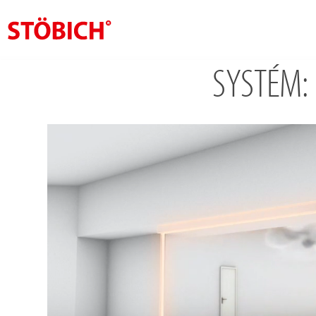
SYSTÉM: 
CS
O nás
Rešení
Pověření
Tematické světy
Zprávy
Kontakt