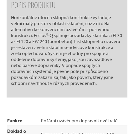
POPIS PRODUKTU
Horizontálně otočná sklopná konstrukce vyžaduje
velmi malý prostor v oblasti sklápění, což z ní dělá
alternativu ke konvenčním uzávěrům s posuvnou
konstrukcí. Ecclos®-Q splňuje požadavky klasifikací EI 30
až EI 120 a EW 240 (pórobeton). List sklopného uzávěru
je sestaven z velmi stabilní sendvičové konstrukce a
zcela oplechován. Systém je vhodný pro spojité a
oddělené dopravní systémy, jako jsou zavazadlové
nebo pásové dopravníky. V případě spojitých
dopravních systémů je pevné pole přizpůsobeno
požadavkům zákazníka, tak jako povrch, který jsme
schopni navrhnout v různých provedeních.
Funkce
Požární uzávěr pro dopravníkové tratě
Doklad o