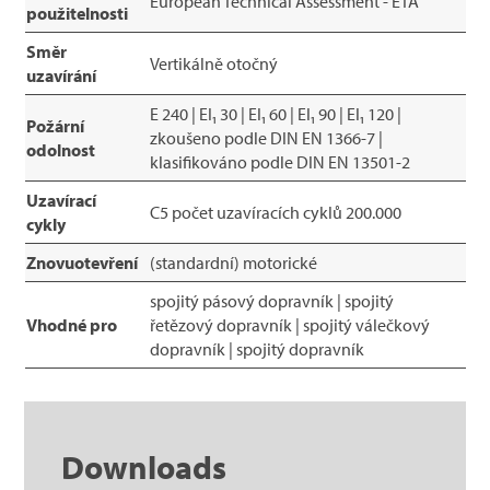
European Technical Assessment - ETA
použitelnosti
Směr
Vertikálně otočný
uzavírání
E 240 | EI₁ 30 | EI₁ 60 | EI₁ 90 | EI₁ 120 |
Požární
zkoušeno podle DIN EN 1366-7 |
odolnost
klasifikováno podle DIN EN 13501-2
Uzavírací
C5 počet uzavíracích cyklů 200.000
cykly
Znovuotevření
(standardní) motorické
spojitý pásový dopravník | spojitý
Vhodné pro
řetězový dopravník | spojitý válečkový
dopravník | spojitý dopravník
Downloads