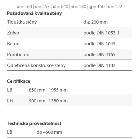
a
= 160 |
c
= 257 |
d
= 640 |
e
= 180 |
g
= 150 |
s
= 122
Požadovaná kvalita stěny
Tloušťka stěny
d ≥ 200 mm
Zdivo
podle DIN 1053-1
Beton
podle DIN 1045
Pórobeton
podle DIN 4165
Odlehčená konstrukce stěny
podle DIN 4102
Certifikace
LB
850 mm - 1955 mm
LH
900 mm - 1380 mm
Technická proveditelnost
LB
do 4500 mm