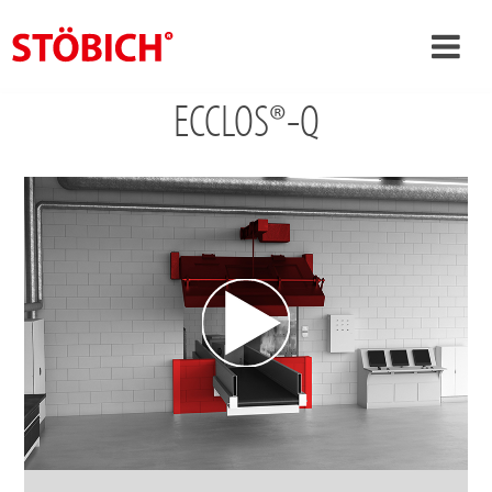
ECCLOS®-Q
›
CS
›
O nás
›
Rešení
Pověření
›
Tematické světy
Zprávy
Kontakt