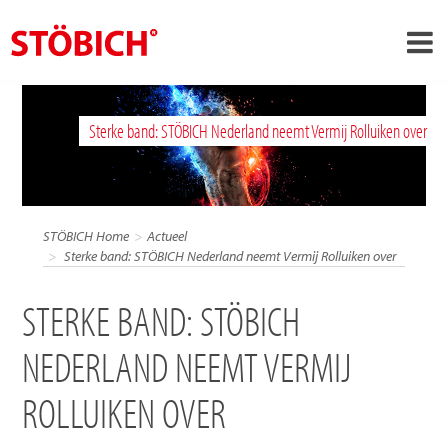
›
NL
Sterke band: STÖBICH Nederland neemt Vermij Rolluiken over
›
Over ons
›
Oplossingen
Referenties
STÖBICH Home
Actueel
›
Sterke band: STÖBICH Nederland neemt Vermij Rolluiken over
Over Stöbich
Actueel
STERKE BAND: STÖBICH
Contact
NEDERLAND NEEMT VERMIJ
ROLLUIKEN OVER