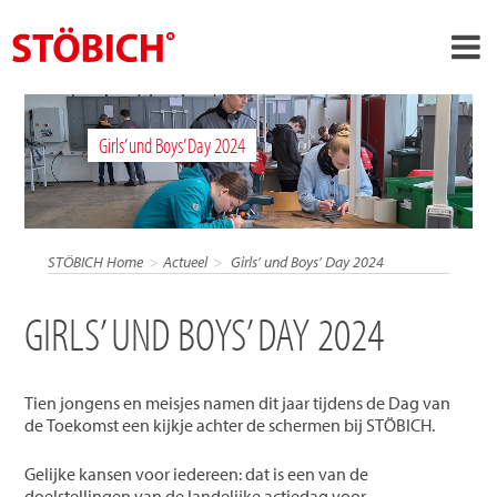
›
NL
Girls’ und Boys’ Day 2024
›
Over ons
›
Oplossingen
Referenties
STÖBICH Home
Actueel
Girls’ und Boys’ Day 2024
›
Over Stöbich
GIRLS’ UND BOYS’ DAY 2024
Actueel
Contact
Tien jongens en meisjes namen dit jaar tijdens de Dag van
de Toekomst een kijkje achter de schermen bij STÖBICH.
Gelijke kansen voor iedereen: dat is een van de
doelstellingen van de landelijke actiedag voor