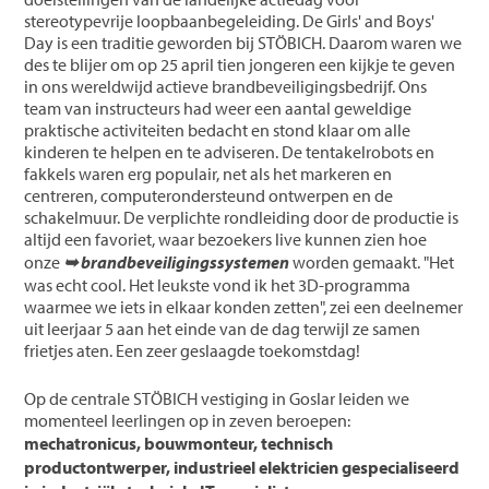
stereotypevrije loopbaanbegeleiding. De Girls' and Boys'
Day is een traditie geworden bij STÖBICH. Daarom waren we
des te blijer om op 25 april tien jongeren een kijkje te geven
in ons wereldwijd actieve brandbeveiligingsbedrijf. Ons
team van instructeurs had weer een aantal geweldige
praktische activiteiten bedacht en stond klaar om alle
kinderen te helpen en te adviseren. De tentakelrobots en
fakkels waren erg populair, net als het markeren en
centreren, computerondersteund ontwerpen en de
schakelmuur. De verplichte rondleiding door de productie is
altijd een favoriet, waar bezoekers live kunnen zien hoe
onze
➥ brandbeveiligingssystemen
worden gemaakt. "Het
was echt cool. Het leukste vond ik het 3D-programma
waarmee we iets in elkaar konden zetten", zei een deelnemer
uit leerjaar 5 aan het einde van de dag terwijl ze samen
frietjes aten. Een zeer geslaagde toekomstdag!
Op de centrale STÖBICH vestiging in Goslar leiden we
momenteel leerlingen op in zeven beroepen:
mechatronicus, bouwmonteur, technisch
productontwerper, industrieel elektricien gespecialiseerd