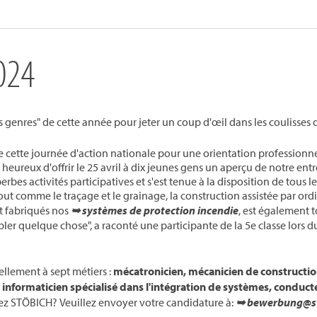
024
ous genres" de cette année pour jeter un coup d'œil dans les coulisse
 de cette journée d'action nationale pour une orientation professionn
eureux d'offrir le 25 avril à dix jeunes gens un aperçu de notre ent
 activités participatives et s'est tenue à la disposition de tous les 
tout comme le traçage et le grainage, la construction assistée par or
t fabriqués nos
➥ systèmes de protection incendie
, est également t
er quelque chose", a raconté une participante de la 5e classe lors d
ellement à sept métiers :
mécatronicien, mécanicien de constructio
n, informaticien spécialisé dans l'intégration de systèmes, conduc
hez STÖBICH? Veuillez envoyer votre candidature à:
➥ bewerbung@s