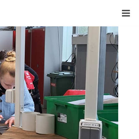
›
›
›
›