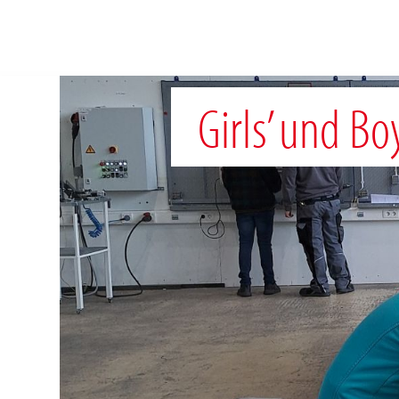
FR
Girls’ und Bo
À propos de nous
Solutions
Références
Mondes thématiques
Actualités
Contact