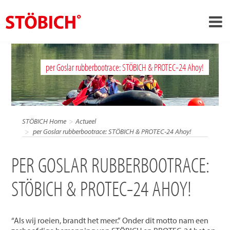
›
NL
per Goslar rubberbootrace: STÖBICH & PROTEC-24 Ahoy!
›
Over ons
›
Oplossingen
Referenties
STÖBICH Home
Actueel
›
per Goslar rubberbootrace: STÖBICH & PROTEC-24 Ahoy!
Over Stöbich
Actueel
PER GOSLAR RUBBERBOOTRACE:
Contact
STÖBICH & PROTEC-24 AHOY!
“Als wij roeien, brandt het meer.” Onder dit motto nam een