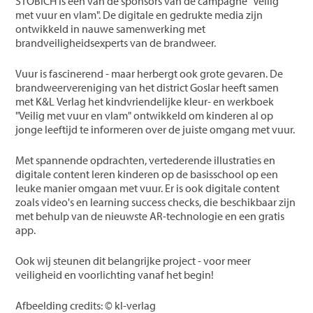
STÖBICH is een van de sponsors van de campagne "Veilig
met vuur en vlam". De digitale en gedrukte media zijn
ontwikkeld in nauwe samenwerking met
brandveiligheidsexperts van de brandweer.
Vuur is fascinerend - maar herbergt ook grote gevaren. De
brandweervereniging van het district Goslar heeft samen
met K&L Verlag het kindvriendelijke kleur- en werkboek
"Veilig met vuur en vlam" ontwikkeld om kinderen al op
jonge leeftijd te informeren over de juiste omgang met vuur.
Met spannende opdrachten, vertederende illustraties en
digitale content leren kinderen op de basisschool op een
leuke manier omgaan met vuur. Er is ook digitale content
zoals video's en learning success checks, die beschikbaar zijn
met behulp van de nieuwste AR-technologie en een gratis
app.
Ook wij steunen dit belangrijke project - voor meer
veiligheid en voorlichting vanaf het begin!
Afbeelding credits: © kl-verlag