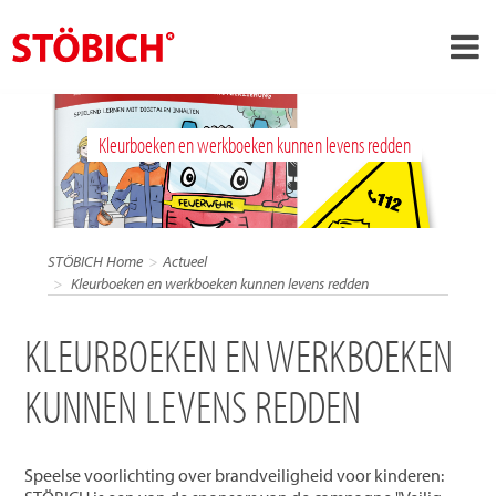
›
NL
Kleurboeken en werkboeken kunnen levens redden
›
Over ons
›
Oplossingen
Referenties
STÖBICH Home
Actueel
›
Kleurboeken en werkboeken kunnen levens redden
Over Stöbich
Actueel
KLEURBOEKEN EN WERKBOEKEN
Contact
KUNNEN LEVENS REDDEN
Speelse voorlichting over brandveiligheid voor kinderen: