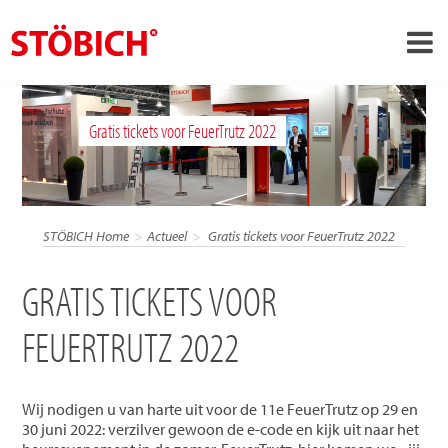
›
NL
Gratis tickets voor FeuerTrutz 2022
›
Over ons
›
Oplossingen
Referenties
STÖBICH Home
Actueel
Gratis tickets voor FeuerTrutz 2022
›
Over Stöbich
GRATIS TICKETS VOOR
Actueel
FEUERTRUTZ 2022
Contact
Wij nodigen u van harte uit voor de 11e FeuerTrutz op 29 en
30 juni 2022: verzilver gewoon de e-code en kijk uit naar het