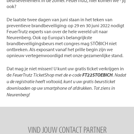
beursevenement in de zomer. FeuerTrutz, hier komen we - jij
ook?
De laatste twee dagen van juni staan ​​in het teken van
preventieve brandbeveiliging: op 29 en 30 juni 2022 nodigt
FeuerTrutz experts van over de hele wereld uit naar
Neurenberg. Ook op Europa's belangrijkste
brandbeveiligingsbeurs met congres mag STÖBICH niet
ontbreken. Als exposant vanaf het prille begin zijn we
opnieuw vertegenwoordigd met onze gezamenlijke stand.
Dat mag je niet missen! U kunt uw gratis ticket verkrijgen in
de
FeuerTrutz TicketShop
met de e-code
FT22STOEBICH
. Nadat
u de registratie heeft voltooid, kunt u uw gratis beursticket
downloaden op uw smartphone of afdrukken. Tot ziens in
Neurenberg!
VIND JOUW CONTACT PARTNER