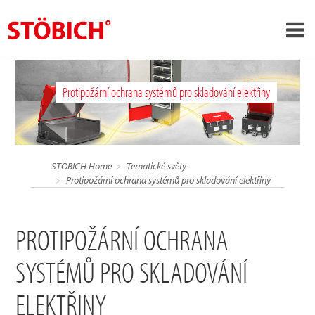
›
CS
Protipožární ochrana systémů pro skladování elektřiny
›
O nás
›
Rešení
Pověření
STÖBICH Home
Tematické světy
›
Protipožární ochrana systémů pro skladování elektřiny
Tematické světy
Zprávy
PROTIPOŽÁRNÍ OCHRANA
Kontakt
SYSTÉMŮ PRO SKLADOVÁNÍ
ELEKTŘINY