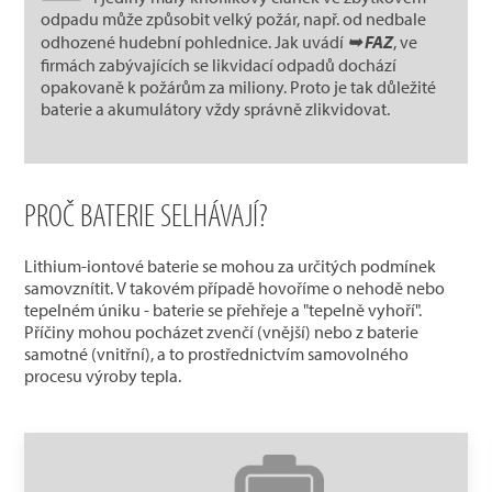
odpadu může způsobit velký požár, např. od nedbale
odhozené hudební pohlednice. Jak uvádí
➥ FAZ
, ve
firmách zabývajících se likvidací odpadů dochází
opakovaně k požárům za miliony. Proto je tak důležité
baterie a akumulátory vždy správně zlikvidovat.
PROČ BATERIE SELHÁVAJÍ?
Lithium-iontové baterie se mohou za určitých podmínek
samovznítit. V takovém případě hovoříme o nehodě nebo
tepelném úniku - baterie se přehřeje a "tepelně vyhoří".
Příčiny mohou pocházet zvenčí (vnější) nebo z baterie
samotné (vnitřní), a to prostřednictvím samovolného
procesu výroby tepla.