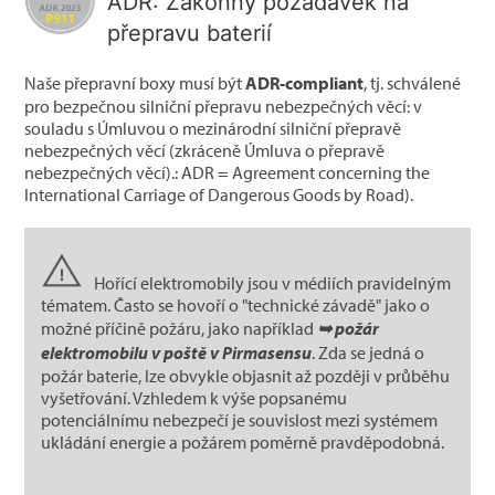
ADR: Zákonný požadavek na
přepravu baterií
Naše přepravní boxy musí být
ADR-compliant
, tj. schválené
pro bezpečnou silniční přepravu nebezpečných věcí: v
souladu s Úmluvou o mezinárodní silniční přepravě
nebezpečných věcí (zkráceně Úmluva o přepravě
nebezpečných věcí).: ADR = Agreement concerning the
International Carriage of Dangerous Goods by Road).
Hořící elektromobily jsou v médiích pravidelným
tématem. Často se hovoří o "technické závadě" jako o
možné příčině požáru, jako například
➥ požár
elektromobilu v poště v Pirmasensu
. Zda se jedná o
požár baterie, lze obvykle objasnit až později v průběhu
vyšetřování. Vzhledem k výše popsanému
potenciálnímu nebezpečí je souvislost mezi systémem
ukládání energie a požárem poměrně pravděpodobná.