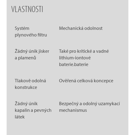
VLASTNOSTI
Systém
Mechanická odolnost
plynového filtru
Žádný únik jisker
Také pro kritické a vadné
a plamenů
lithium-iontové
baterie.baterie
Tlakově odolná
Ověřená celková koncepce
konstrukce
Žádný únik
Bezpečný a odolný uzamykací
kapalin a pevných
mechanismus
látek