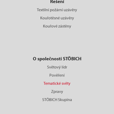
Rešení
Textilní požární uzávěry
Kouřotěsné uzávěry
Kouřové zástěny
O společnosti STÖBICH
Světový lídr
Pověření
Tematické světy
Zpravy
STÖBICH Skupina