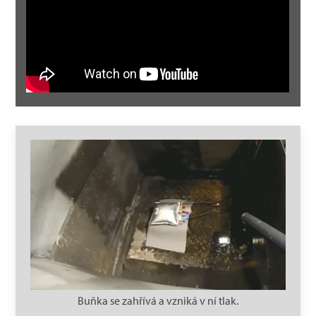
Buňka se zahřívá a vzniká v ní tlak.