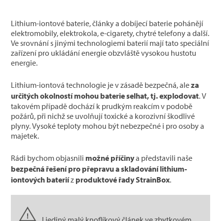
Lithium-iontové baterie, články a dobíjecí baterie pohánějí
elektromobily, elektrokola, e-cigarety, chytré telefony a další.
Ve srovnání s jinými technologiemi baterií mají tato speciální
zařízení pro ukládání energie obzvláště vysokou hustotu
energie.
Lithium-iontová technologie je v zásadě bezpečná, ale
za
určitých okolností mohou baterie selhat, tj. explodovat
. V
takovém případě dochází k prudkým reakcím v podobě
požárů, při nichž se uvolňují toxické a korozivní škodlivé
plyny. Vysoké teploty mohou být nebezpečné i pro osoby a
majetek.
Rádi bychom objasnili
možné příčiny
a představili naše
bezpečná řešení pro přepravu a skladování lithium-
iontových baterií
z
produktové řady StrainBox
.
I jediný malý knoflíkový článek ve zbytkovém