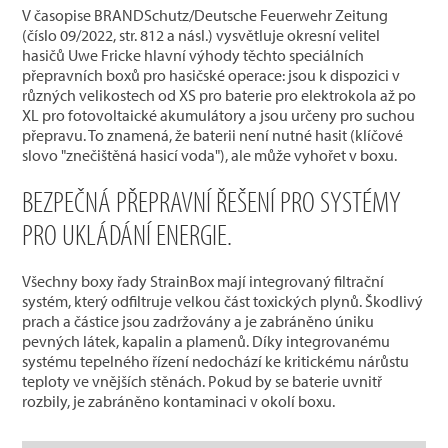
V časopise BRANDSchutz/Deutsche Feuerwehr Zeitung
(číslo 09/2022, str. 812 a násl.) vysvětluje okresní velitel
hasičů Uwe Fricke hlavní výhody těchto speciálních
přepravních boxů pro hasičské operace: jsou k dispozici v
různých velikostech od XS pro baterie pro elektrokola až po
XL pro fotovoltaické akumulátory a jsou určeny pro suchou
přepravu. To znamená, že baterii není nutné hasit (klíčové
slovo "znečištěná hasicí voda"), ale může vyhořet v boxu.
BEZPEČNÁ PŘEPRAVNÍ ŘEŠENÍ PRO SYSTÉMY
PRO UKLÁDÁNÍ ENERGIE.
Všechny boxy řady StrainBox mají integrovaný filtrační
systém, který odfiltruje velkou část toxických plynů. Škodlivý
prach a částice jsou zadržovány a je zabráněno úniku
pevných látek, kapalin a plamenů. Díky integrovanému
systému tepelného řízení nedochází ke kritickému nárůstu
teploty ve vnějších stěnách. Pokud by se baterie uvnitř
rozbily, je zabráněno kontaminaci v okolí boxu.