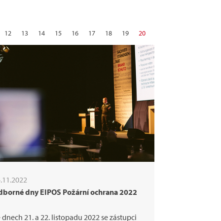
12
13
14
15
16
17
18
19
20
28
29
30
další
.11.2022
dborné dny EIPOS Požární ochrana 2022
 dnech 21. a 22. listopadu 2022 se zástupci