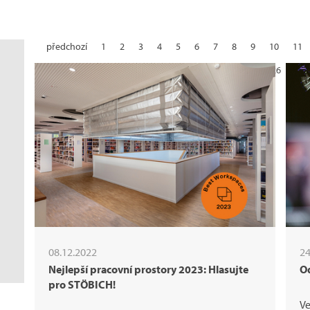
předchozí
1
2
3
4
5
6
7
8
9
10
11
21
22
23
24
25
26
27
08.12.2022
24
Nejlepší pracovní prostory 2023: Hlasujte
O
pro STÖBICH!
Ve