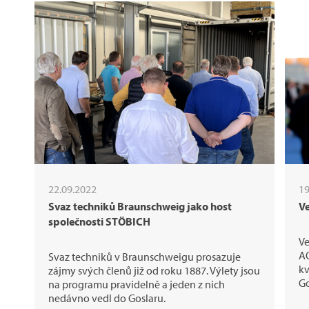
22.09.2022
19
Svaz techniků Braunschweig jako host
Ve
společnosti STÖBICH
Ve
AO
Svaz techniků v Braunschweigu prosazuje
kv
zájmy svých členů již od roku 1887. Výlety jsou
G
na programu pravidelně a jeden z nich
nedávno vedl do Goslaru.