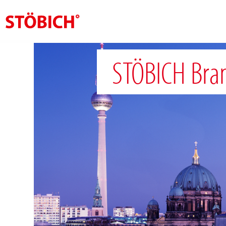
CS
STÖBICH Bra
O nás
Rešení
Pověření
Tematické světy
Zprávy
Kontakt