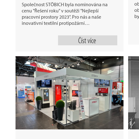
ob
Společnost STÖBICH byla nominována na
ob
cenu "Řešení roku" v soutěži "Nejlepší
b
pracovní prostory 2023". Pro nás a naše
inovativní textilní protipožární…
Číst více