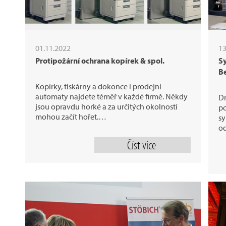
01.11.2022
13
Protipožární ochrana kopírek & spol.
S
Be
Kopírky, tiskárny a dokonce i prodejní
automaty najdete téměř v každé firmě. Někdy
Dn
jsou opravdu horké a za určitých okolností
po
mohou začít hořet.…
sy
o
Číst více