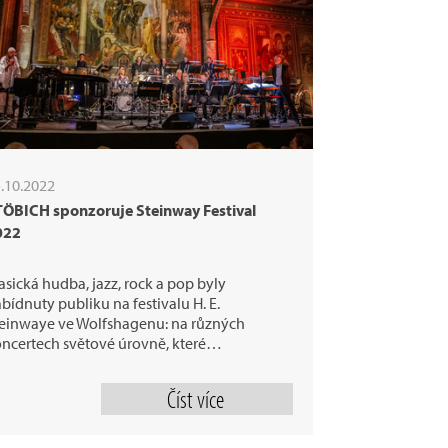
.10.2022
TÖBICH sponzoruje Steinway Festival
022
asická hudba, jazz, rock a pop byly
bídnuty publiku na festivalu H. E.
einwaye ve Wolfshagenu: na různých
ncertech světové úrovně, které…
Číst více