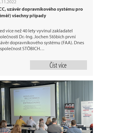
.11.2022
CC, uzávěr dopravníkového systému pro
éměř) všechny případy
ed více než 40 lety vyvinul zakladatel
olečnosti Dr.-Ing. Jochen Stöbich první
ávěr dopravníkového systému (FAA). Dnes
e společnost STÖBICH…
Číst více