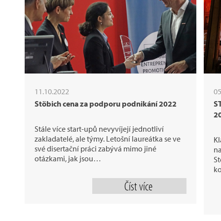
11.10.2022
05
Stöbich cena za podporu podnikání 2022
S
2
Stále více start-upů nevyvíjejí jednotliví
zakladatelé, ale týmy. Letošní laureátka se ve
Kl
své disertační práci zabývá mimo jiné
na
otázkami, jak jsou…
St
ko
Číst více