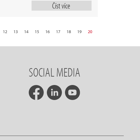
Číst více
12
13
14
15
16
17
18
19
20
28
29
30
další
SOCIAL MEDIA