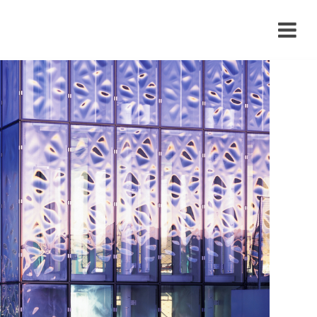
›
›
›
›