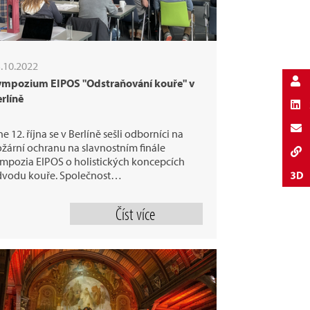
.10.2022
ympozium EIPOS "Odstraňování kouře" v
rlíně
e 12. října se v Berlíně sešli odborníci na
žární ochranu na slavnostním finále
mpozia EIPOS o holistických koncepcích
dvodu kouře. Společnost…
Číst více