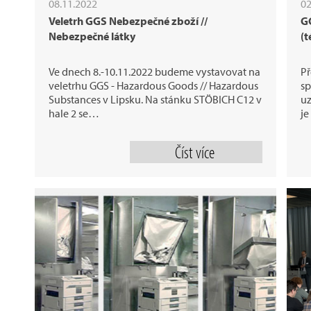
08.11.2022
02
Veletrh GGS Nebezpečné zboží //
G
Nebezpečné látky
(t
Ve dnech 8.-10.11.2022 budeme vystavovat na
Př
veletrhu GGS - Hazardous Goods // Hazardous
sp
Substances v Lipsku. Na stánku STÖBICH C12 v
uz
hale 2 se…
j
Číst více